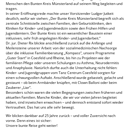
Menschen den Bunten Kreis Münsterland auf seinem Weg begleiten und
tragen.
In seiner Eröffnungsrede machte unser Vorsitzender Ludger Jutkeit
deutlich, wofür wir stehen: „Der Bunte Kreis Münsterland begreift sich als
zentrale Schnittstelle zwischen Familien, den Geburtskliniken, den
Kliniken für Kinder- und Jugendmedizin sowie den Frühen Hilfen und
Jugendämtern. Der Bunte Kreis ist ein wesentlicher Baustein einer
inklusiven, sehr früh angelegten Kinder- und Jugendarbeit.“
Dr. jur. Dieter Rix blickte anschließend zurück auf die Anfänge und
Meilensteine unserer Arbeit: von der sozialmedizinischen Nachsorge
über die inklusive Familienberatung „Kompass“, unsere Programme
„Guter Start“ in Coesfeld und Rheine, bis hin zu Projekten wie der
familiären Pflege oder unseren Schulungen zu Asthma, Neurodermitis
und Anaphylaxie. Natürlich durfte auch die Unterhaltung nicht fehlen:
Kinder- und Jugendgruppen vom Tanz Centrum Coesfeld sorgten für
einen schwungvollen Auftakt. Anschließend wurde gebastelt, gelacht und
gestaunt – ob beim Armbänder knüpfen, mit Clown Balloni oder beim
Zauberer „Liar“.
Besonders schön waren die vielen Begegnungen zwischen früheren und
aktuellen Familien. Manche Kinder, die wir vor vielen Jahren begleitet
haben, sind inzwischen erwachsen – und dennoch entstand sofort wieder
Vertrautheit. Das hat uns alle sehr bewegt.
Wir blicken dankbar auf 25 Jahre zurück – und voller Zuversicht nach
vorne. Denn eines ist sicher:
Unsere bunte Reise geht weiter!