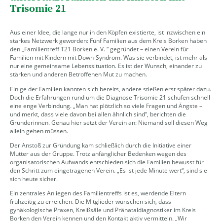
Trisomie 21
Aus einer Idee, die lange nur in den Köpfen existierte, ist inzwischen ein
starkes Netzwerk geworden: Fünf Familien aus dem Kreis Borken haben
den „Familientreff T21 Borken e. V. “ gegründet – einen Verein für
Familien mit Kindern mit Down-Syndrom. Was sie verbindet, ist mehr als
nur eine gemeinsame Lebenssituation. Es ist der Wunsch, einander zu
stärken und anderen Betroffenen Mut zu machen.
Einige der Familien kannten sich bereits, andere stießen erst später dazu.
Doch die Erfahrungen rund um die Diagnose Trisomie 21 schufen schnell
eine enge Verbindung. „Man hat plötzlich so viele Fragen und Ängste –
und merkt, dass viele davon bei allen ähnlich sind“, berichten die
Gründerinnen. Genau hier setzt der Verein an: Niemand soll diesen Weg
allein gehen müssen.
Der Anstoß zur Gründung kam schließlich durch die Initiative einer
Mutter aus der Gruppe. Trotz anfänglicher Bedenken wegen des
organisatorischen Aufwands entschieden sich die Familien bewusst für
den Schritt zum eingetragenen Verein. „Es ist jede Minute wert“, sind sie
sich heute sicher.
Ein zentrales Anliegen des Familientreffs ist es, werdende Eltern
frühzeitig zu erreichen. Die Mitglieder wünschen sich, dass
gynäkologische Praxen, Kreißsäle und Pränataldiagnostiker im Kreis
Borken den Verein kennen und den Kontakt aktiv vermitteln. „Wir