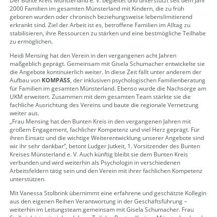
Der Bunte Kreis Münsterland e. V. begleitet und unterstützt seit dem Jahr
2000 Familien im gesamten Münsterland mit Kindern, die zu früh
geboren wurden oder chronisch beziehungsweise lebenslimitierend
erkrankt sind. Ziel der Arbeit ist es, betroffene Familien im Alltag zu
stabilisieren, ihre Ressourcen zu stärken und eine bestmögliche Teilhabe
zu ermöglichen.
Heidi Mensing hat den Verein in den vergangenen acht Jahren
maßgeblich geprägt. Gemeinsam mit Gisela Schumacher entwickelte sie
die Angebote kontinuierlich weiter. In diese Zeit fällt unter anderem der
Aufbau von
KOMPASS
, der inklusiven psychologischen Familienberatung
für Familien im gesamten Münsterland. Ebenso wurde die Nachsorge am
UKM erweitert. Zusammen mit dem gesamten Team stärkte sie die
fachliche Ausrichtung des Vereins und baute die regionale Vernetzung
weiter aus.
„Frau Mensing hat den Bunten Kreis in den vergangenen Jahren mit
großem Engagement, fachlicher Kompetenz und viel Herz geprägt. Für
ihren Einsatz und die wichtige Weiterentwicklung unserer Angebote sind
wir ihr sehr dankbar“, betont Ludger Jutkeit, 1. Vorsitzender des Bunten
Kreises Münsterland e. V. Auch künftig bleibt sie dem Bunten Kreis
verbunden und wird weiterhin als Psychologin in verschiedenen
Arbeitsfeldern tätig sein und den Verein mit ihrer fachlichen Kompetenz
unterstützen.
Mit Vanessa Stolbrink übernimmt eine erfahrene und geschätzte Kollegin
aus den eigenen Reihen Verantwortung in der Geschäftsführung –
weiterhin im Leitungsteam gemeinsam mit Gisela Schumacher. Frau