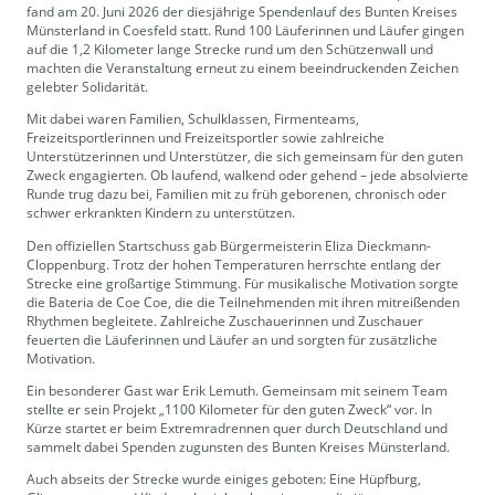
fand am 20. Juni 2026 der diesjährige Spendenlauf des Bunten Kreises
Münsterland in Coesfeld statt. Rund 100 Läuferinnen und Läufer gingen
auf die 1,2 Kilometer lange Strecke rund um den Schützenwall und
machten die Veranstaltung erneut zu einem beeindruckenden Zeichen
gelebter Solidarität.
Mit dabei waren Familien, Schulklassen, Firmenteams,
Freizeitsportlerinnen und Freizeitsportler sowie zahlreiche
Unterstützerinnen und Unterstützer, die sich gemeinsam für den guten
Zweck engagierten. Ob laufend, walkend oder gehend – jede absolvierte
Runde trug dazu bei, Familien mit zu früh geborenen, chronisch oder
schwer erkrankten Kindern zu unterstützen.
Den offiziellen Startschuss gab Bürgermeisterin Eliza Dieckmann-
Cloppenburg. Trotz der hohen Temperaturen herrschte entlang der
Strecke eine großartige Stimmung. Für musikalische Motivation sorgte
die Bateria de Coe Coe, die die Teilnehmenden mit ihren mitreißenden
Rhythmen begleitete. Zahlreiche Zuschauerinnen und Zuschauer
feuerten die Läuferinnen und Läufer an und sorgten für zusätzliche
Motivation.
Ein besonderer Gast war Erik Lemuth. Gemeinsam mit seinem Team
stellte er sein Projekt „1100 Kilometer für den guten Zweck“ vor. In
Kürze startet er beim Extremradrennen quer durch Deutschland und
sammelt dabei Spenden zugunsten des Bunten Kreises Münsterland.
Auch abseits der Strecke wurde einiges geboten: Eine Hüpfburg,